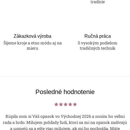
tradície
Zákazková výroba
Ručná práca
Šijeme kroje a etno módu aj na
S vysokým podielom
mieru
tradičných techník
Posledné hodnotenie
Kúpila som si Váš opasok vo Východnej 2026 a nosím ho veľmi
rada a hrdo. Milujem pohľady ľudí, ktorí sa mi na opasok zadívajú
a usmejú sa a ešte viac milujem, ak mi ho pochvália. Máte