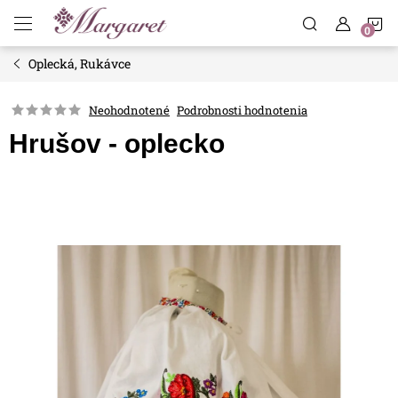
Prejsť
N
na
obsah
Oplecká, Rukávce
K
Neohodnotené
Podrobnosti hodnotenia
Hrušov - oplecko