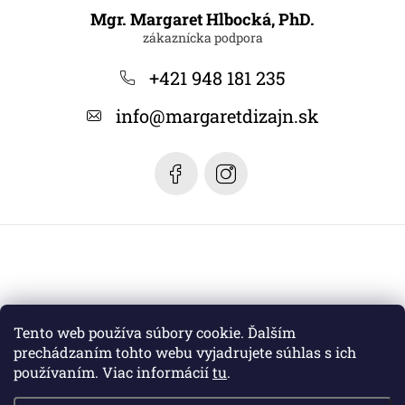
á
Mgr. Margaret Hlbocká, PhD.
p
ä
+421 948 181 235
t
info
@
margaretdizajn.sk
i
e
Tento web používa súbory cookie. Ďalším
prechádzaním tohto webu vyjadrujete súhlas s ich
používaním. Viac informácií
tu
.