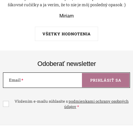
šikovné ručičky a ja verím, že to nie je môj posledný opasok :)
Miriam
VŠETKY HODNOTENIA
Odoberať newsletter
Email
PRIHLÁSIŤ SA
Vložením e-mailu súhlasíte s
podmienkami ochrany osobných
údajov
Z