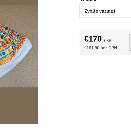
€170
/ ks
€161,90 bez DPH
Jednotková
cena: