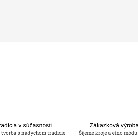
radícia v súčasnosti
Zákazková výrob
tvorba s nádychom tradície
Šijeme kroje a etno módu