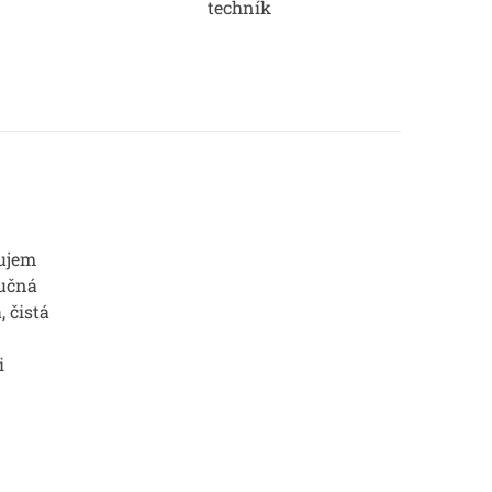
techník
ujem
Ručná
, čistá
i