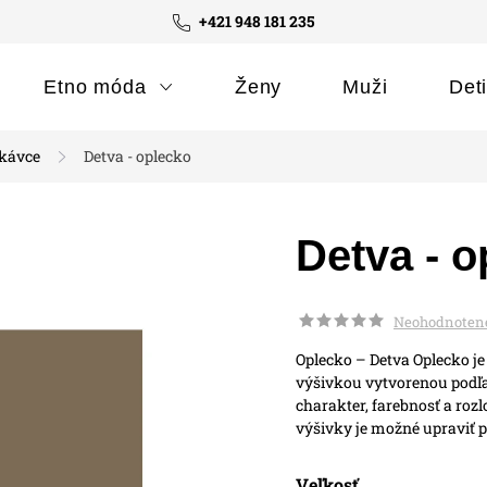
+421 948 181 235
Etno móda
Ženy
Muži
Det
ukávce
Detva - oplecko
Detva - o
Neohodnoten
Oplecko – Detva
Oplecko j
výšivkou vytvorenou podľa 
charakter, farebnosť a roz
výšivky je možné upraviť 
Veľkosť