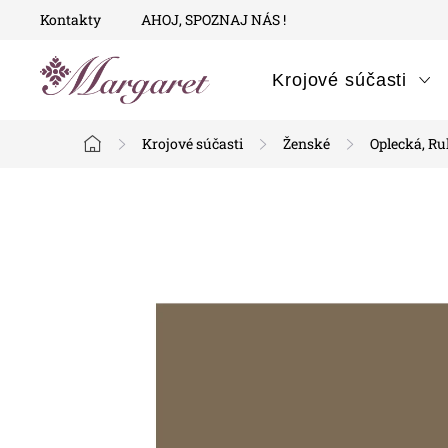
Prejsť
Kontakty
AHOJ, SPOZNAJ NÁS !
na
obsah
Krojové súčasti
Krojové súčasti
Ženské
Oplecká, R
Domov