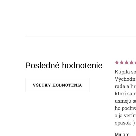
Posledné hodnotenie
Kúpila s
Východne
VŠETKY HODNOTENIA
rada a hr
ktorí sa 
usmejú sa
ho pochvá
a ja verí
opasok :)
Miriam