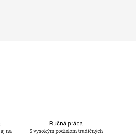
a
Ručná práca
 aj na
S vysokým podielom tradičných