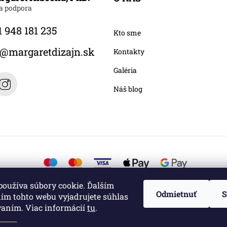
 948 181 235
Kto sme
@
margaretdizajn.sk
Kontakty
Galéria
Náš blog
používa súbory cookie. Ďalším
Odmietnuť
S
ím tohto webu vyjadrujete súhlas
vaním. Viac informácií
tu
.
é.