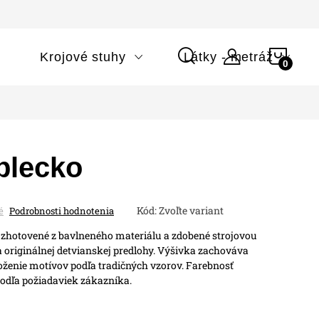
NÁK
i
Krojové stuhy
Látky - metráž
KOŠÍ
plecko
Kód:
Zvoľte variant
é
Podrobnosti hodnotenia
e zhotovené z bavlneného materiálu a zdobené strojovou
originálnej detvianskej predlohy.
Výšivka zachováva
loženie motívov podľa tradičných vzorov. Farebnosť
podľa požiadaviek zákazníka.