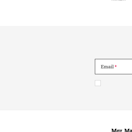
Email
Z
á
Mgr. Ma