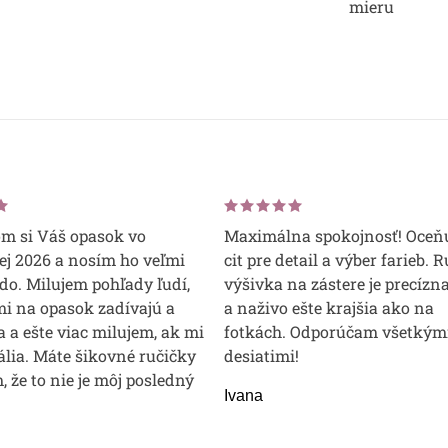
mieru
om si Váš opasok vo
Maximálna spokojnosť! Oceň
j 2026 a nosím ho veľmi
cit pre detail a výber farieb. 
do. Milujem pohľady ľudí,
výšivka na zástere je precízna
mi na opasok zadívajú a
a naživo ešte krajšia ako na
 a ešte viac milujem, ak mi
fotkách. Odporúčam všetkým
lia. Máte šikovné ručičky
desiatimi!
m, že to nie je môj posledný
Ivana