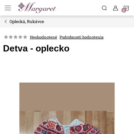
Prejsť
N
na
obsah
Oplecká, Rukávce
K
Neohodnotené
Podrobnosti hodnotenia
Detva - oplecko