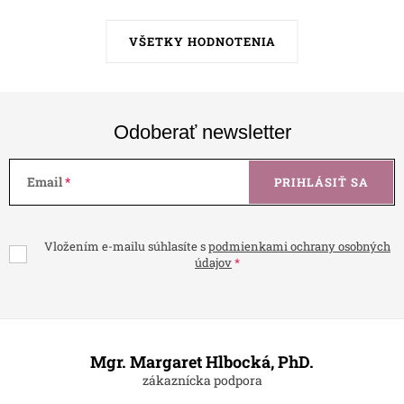
VŠETKY HODNOTENIA
Odoberať newsletter
Email
PRIHLÁSIŤ SA
Vložením e-mailu súhlasíte s
podmienkami ochrany osobných
údajov
Z
á
Mgr. Margaret Hlbocká, PhD.
p