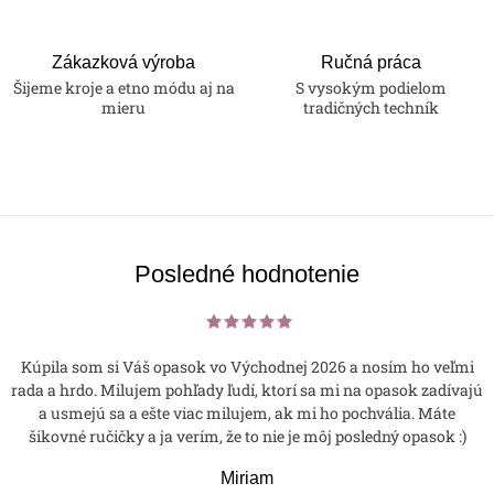
Zákazková výroba
Ručná práca
Šijeme kroje a etno módu aj na
S vysokým podielom
mieru
tradičných techník
Posledné hodnotenie
Kúpila som si Váš opasok vo Východnej 2026 a nosím ho veľmi
rada a hrdo. Milujem pohľady ľudí, ktorí sa mi na opasok zadívajú
a usmejú sa a ešte viac milujem, ak mi ho pochvália. Máte
šikovné ručičky a ja verím, že to nie je môj posledný opasok :)
Miriam