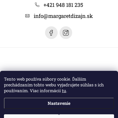
ä
+421 948 181 235
t
info
@
margaretdizajn.sk
i
e
Tento web používa súbory cookie. Ďalším
prechádzaním tohto webu vyjadrujete súhlas s ich
používaním. Viac informácií
tu
.
Nastavenie
Copyright 2026
Margaret dizajn
. Všetky práva vyhradené.