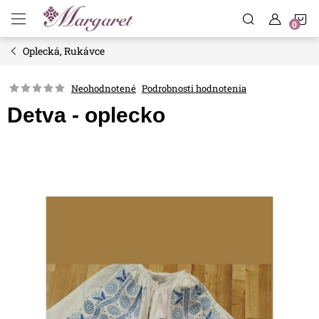
Prejsť
N
na
obsah
Oplecká, Rukávce
K
Neohodnotené
Podrobnosti hodnotenia
Detva - oplecko