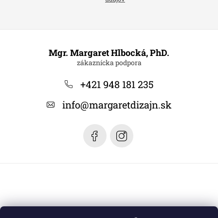
Z
á
Mgr. Margaret Hlbocká, PhD.
p
ä
+421 948 181 235
t
info
@
margaretdizajn.sk
i
e