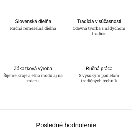
Slovenská dielňa
Tradícia v súčasnosti
Ručná remeselná dielňa
Odevná tvorba s nádychom
tradície
Zákazková výroba
Ručná práca
Šijeme kroje a etno módu aj na
S vysokým podielom
mieru
tradičných techník
Posledné hodnotenie