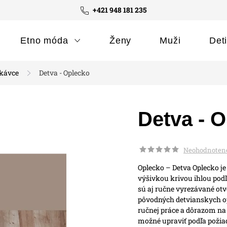
+421 948 181 235
Etno móda
Ženy
Muži
Det
ukávce
Detva - Oplecko
Detva - 
Neohodnoten
Oplecko – Detva
Oplecko j
výšivkou krivou ihlou podľ
sú aj ručne vyrezávané otv
pôvodných detvianskych op
ručnej práce a dôrazom na
možné upraviť podľa požia