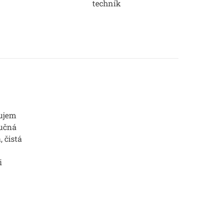
techník
ujem
Ručná
, čistá
i