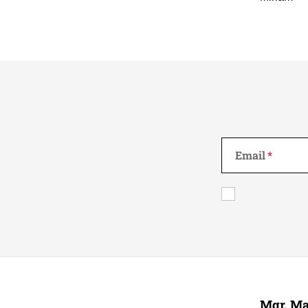
Email
Z
á
Mgr. Ma