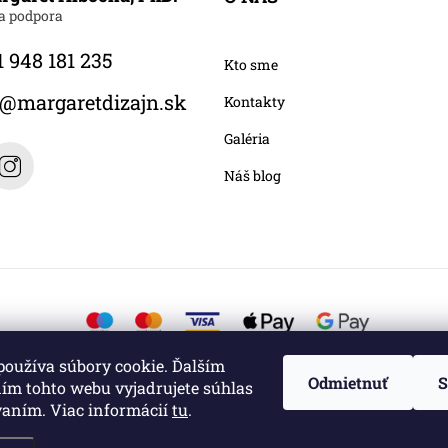
 948 181 235
Kto sme
@
margaretdizajn.sk
Kontakty
Galéria
Náš blog
používa súbory cookie. Ďalším
Odmietnuť
S
ím tohto webu vyjadrujete súhlas
vaním. Viac informácií
tu
.
é.