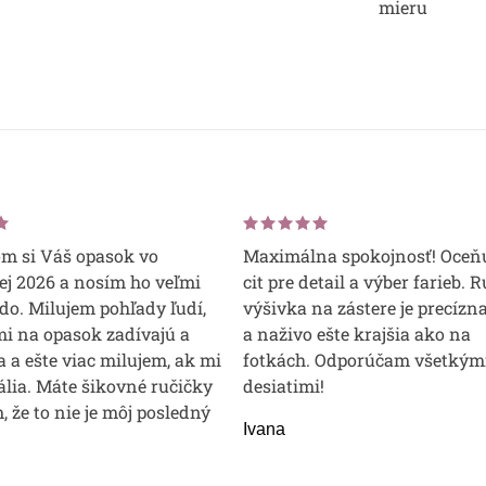
mieru
om si Váš opasok vo
Maximálna spokojnosť! Oceň
j 2026 a nosím ho veľmi
cit pre detail a výber farieb. 
do. Milujem pohľady ľudí,
výšivka na zástere je precízna
mi na opasok zadívajú a
a naživo ešte krajšia ako na
 a ešte viac milujem, ak mi
fotkách. Odporúčam všetkým
lia. Máte šikovné ručičky
desiatimi!
m, že to nie je môj posledný
Ivana