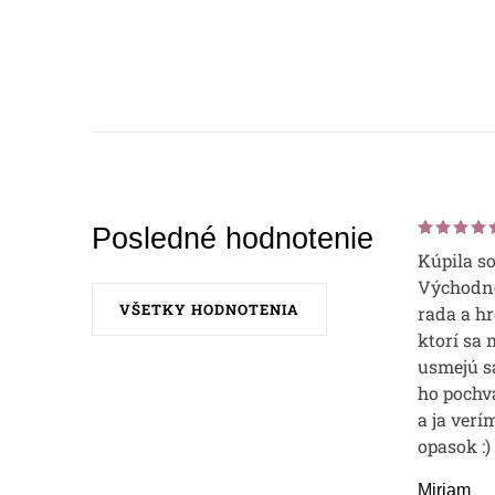
Posledné hodnotenie
Kúpila s
Východne
VŠETKY HODNOTENIA
rada a hr
ktorí sa 
usmejú sa
ho pochvá
a ja verí
opasok :)
Miriam