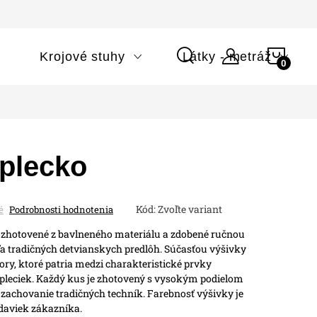
NÁK
i
Krojové stuhy
Látky - metráž
KOŠÍ
Oplecko
Kód:
Zvoľte variant
é
Podrobnosti hodnotenia
e zhotovené z bavlneného materiálu a zdobené ručnou
a tradičných detvianskych predlôh.
Súčasťou výšivky
ory, ktoré patria medzi charakteristické prvky
leciek. Každý kus je zhotovený s vysokým podielom
 zachovanie tradičných techník.
Farebnosť výšivky je
daviek zákazníka.