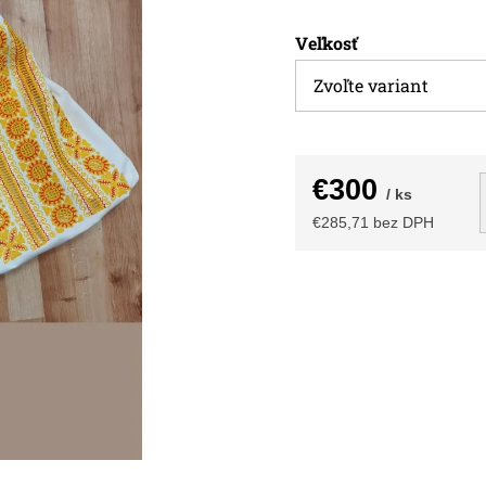
Veľkosť
€300
/ ks
€285,71 bez DPH
Jednotková
cena: