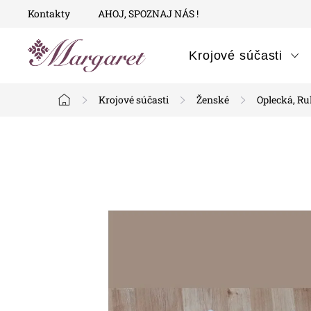
Prejsť
Kontakty
AHOJ, SPOZNAJ NÁS !
na
obsah
Krojové súčasti
Krojové súčasti
Ženské
Oplecká, R
Domov