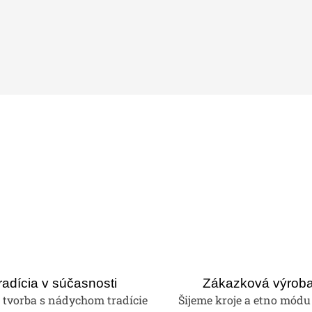
radícia v súčasnosti
Zákazková výrob
tvorba s nádychom tradície
Šijeme kroje a etno módu