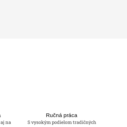
a
Ručná práca
 aj na
S vysokým podielom tradičných