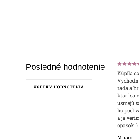
Posledné hodnotenie
Kúpila s
Východne
VŠETKY HODNOTENIA
rada a hr
ktorí sa 
usmejú sa
ho pochvá
a ja verí
opasok :)
Miriam