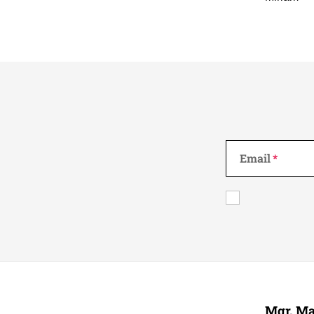
Email
Z
á
Mgr. Ma