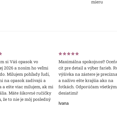
mieru
om si Váš opasok vo
Maximálna spokojnosť! Oceň
j 2026 a nosím ho veľmi
cit pre detail a výber farieb. 
do. Milujem pohľady ľudí,
výšivka na zástere je precízna
mi na opasok zadívajú a
a naživo ešte krajšia ako na
 a ešte viac milujem, ak mi
fotkách. Odporúčam všetkým
lia. Máte šikovné ručičky
desiatimi!
m, že to nie je môj posledný
Ivana