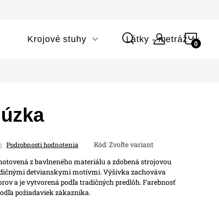
NÁK
i
Krojové stuhy
Látky - metráž
KOŠÍ
lúzka
Kód:
Zvoľte variant
é
Podrobnosti hodnotenia
zhotovená z bavlneného materiálu a zdobená strojovou
adičnými detvianskymi motívmi.
Výšivka zachováva
rov a je vytvorená podľa tradičných predlôh. Farebnosť
podľa požiadaviek zákazníka.