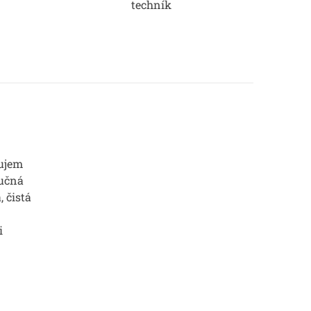
techník
ujem
Ručná
, čistá
i