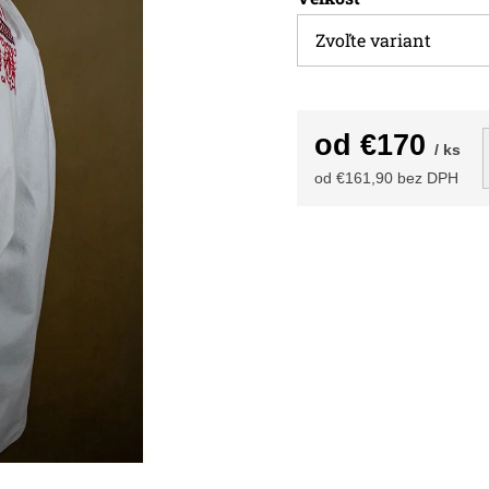
od
€170
/ ks
od
€161,90
bez DPH
Jednotková
cena: