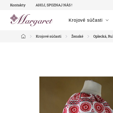
Prejsť
Kontakty
AHOJ, SPOZNAJ NÁS !
na
obsah
Krojové súčasti
Krojové súčasti
Ženské
Oplecká, R
Domov