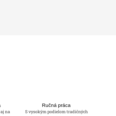
a
Ručná práca
 aj na
S vysokým podielom tradičných