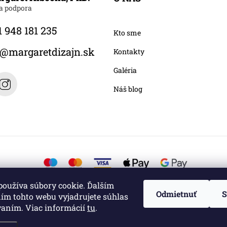
 948 181 235
Kto sme
@
margaretdizajn.sk
Kontakty
Galéria
Náš blog
používa súbory cookie. Ďalším
Odmietnuť
S
ím tohto webu vyjadrujete súhlas
vaním. Viac informácií
tu
.
é.