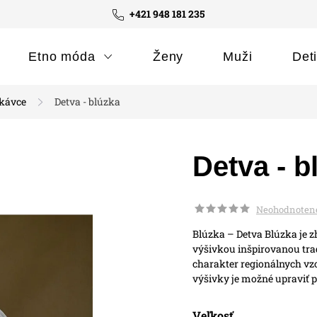
+421 948 181 235
Etno móda
Ženy
Muži
Det
ukávce
Detva - blúzka
Detva - b
Neohodnoten
Blúzka – Detva
Blúzka je 
výšivkou inšpirovanou tr
charakter regionálnych vzo
výšivky je možné upraviť 
Veľkosť