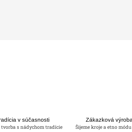
radícia v súčasnosti
Zákazková výrob
tvorba s nádychom tradície
Šijeme kroje a etno módu