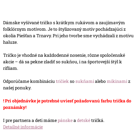
Dámske vyšívané tričko s krátkym rukávom a zaujímavým
folklórnym motívom. Je to štylizovaný motív pochádzajúci z
okolia Piešťan a Trnavy. Pri jeho tvorbe sme vychádzali z motívu
haluze.
Tričko je vhodné na každodenné nosenie, rôzne spoločenské
akcie – dá sa pekne zladiť so sukňou, i na športovejší štýl k
rifliam.
Odporúčame kombináciu
tričiek
so
sukňami
alebo
mikinami
z
našej ponuky.
! Pri objednávke je potrebné uviesť požadovanú farbu trička do
poznámky!
I pre partnera a deti máme
pánske
a
detské
tričká.
Detailné informácie