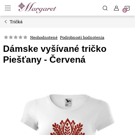
Prejsť
N
na
obsah
Tričká
K
Neohodnotené
Podrobnosti hodnotenia
Dámske vyšívané tričko
Piešťany - Červená