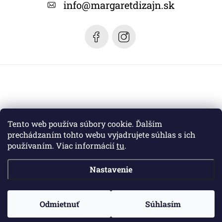
t
info
@
margaretdizajn.sk
i
e
Tento web používa súbory cookie. Ďalším
prechádzaním tohto webu vyjadrujete súhlas s ich
používaním. Viac informácií
tu
.
Nastavenie
Copyright 2026
Margaret dizajn
. Všetky práva vyhradené.
Odmietnuť
Súhlasím
Vytvoril Shoptet
a jeho partner
WEBHUT.sk