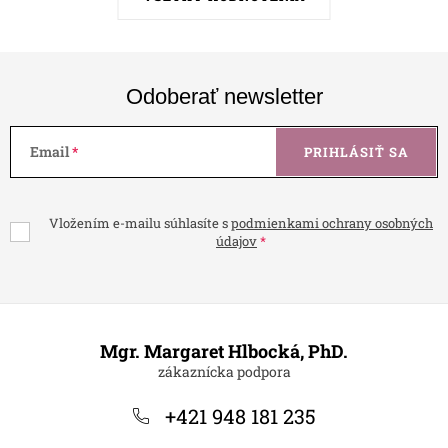
Odoberať newsletter
Email
PRIHLÁSIŤ SA
Vložením e-mailu súhlasíte s
podmienkami ochrany osobných
údajov
Z
á
Mgr. Margaret Hlbocká, PhD.
p
ä
+421 948 181 235