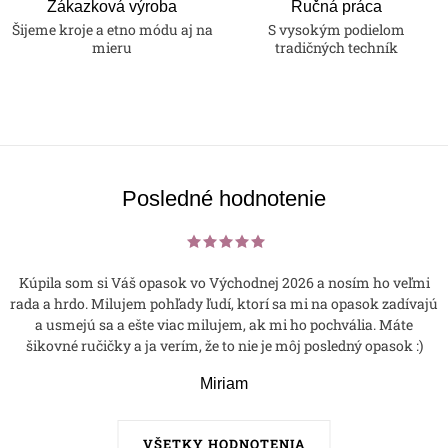
Zákazková výroba
Ručná práca
Šijeme kroje a etno módu aj na
S vysokým podielom
mieru
tradičných techník
Posledné hodnotenie
Kúpila som si Váš opasok vo Východnej 2026 a nosím ho veľmi
rada a hrdo. Milujem pohľady ľudí, ktorí sa mi na opasok zadívajú
a usmejú sa a ešte viac milujem, ak mi ho pochvália. Máte
šikovné ručičky a ja verím, že to nie je môj posledný opasok :)
Miriam
VŠETKY HODNOTENIA