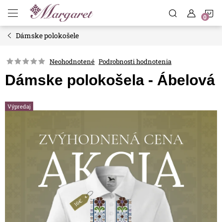
Prejsť
N
na
obsah
Dámske polokošele
K
Neohodnotené
Podrobnosti hodnotenia
Dámske polokošela - Ábelová
Výpredaj