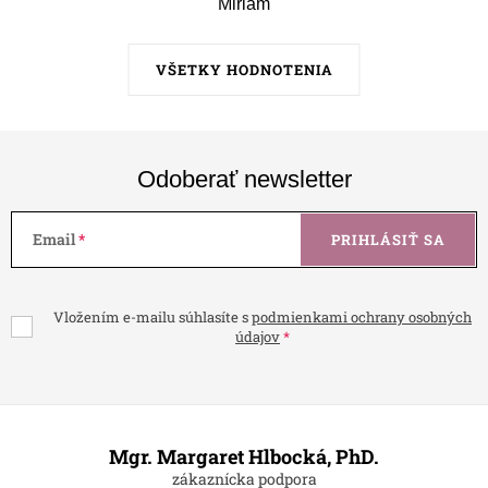
Miriam
VŠETKY HODNOTENIA
Odoberať newsletter
Email
PRIHLÁSIŤ SA
Vložením e-mailu súhlasíte s
podmienkami ochrany osobných
údajov
Z
á
Mgr. Margaret Hlbocká, PhD.