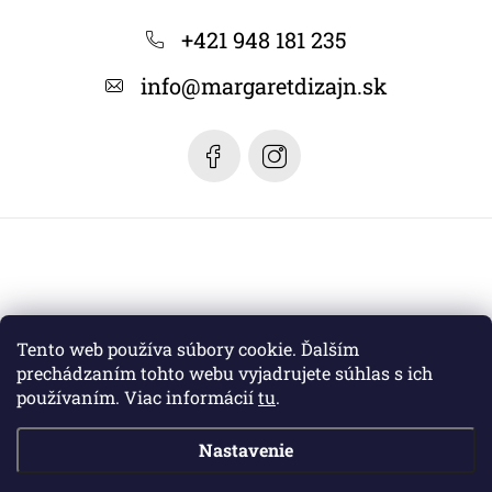
p
ä
+421 948 181 235
t
info
@
margaretdizajn.sk
i
e
Tento web používa súbory cookie. Ďalším
prechádzaním tohto webu vyjadrujete súhlas s ich
používaním. Viac informácií
tu
.
Nastavenie