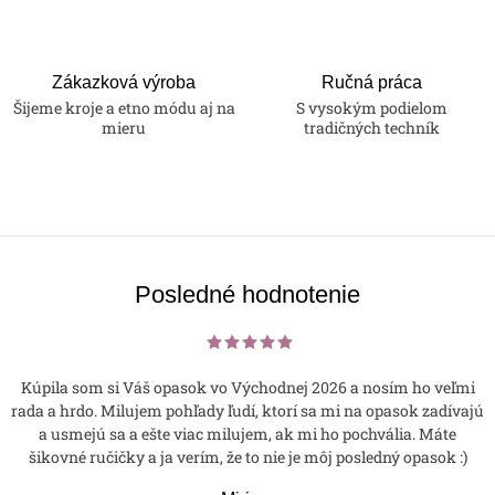
Zákazková výroba
Ručná práca
Šijeme kroje a etno módu aj na
S vysokým podielom
mieru
tradičných techník
Posledné hodnotenie
Kúpila som si Váš opasok vo Východnej 2026 a nosím ho veľmi
rada a hrdo. Milujem pohľady ľudí, ktorí sa mi na opasok zadívajú
a usmejú sa a ešte viac milujem, ak mi ho pochvália. Máte
šikovné ručičky a ja verím, že to nie je môj posledný opasok :)