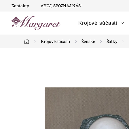
Prejsť
Kontakty
AHOJ, SPOZNAJ NÁS !
na
obsah
Krojové súčasti
Krojové súčasti
Ženské
Šatky
Domov