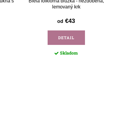
sukňa s
Biela folklórna blúzka - nezdobená,
Čierne 
lemovaný krk
€43
od
DETAIL
Skladom