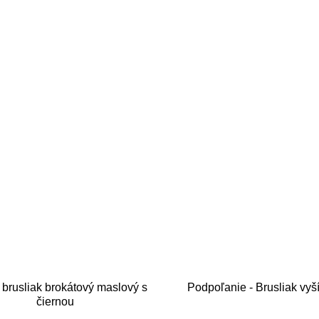
 brusliak brokátový maslový s
Podpoľanie - Brusliak vyš
čiernou