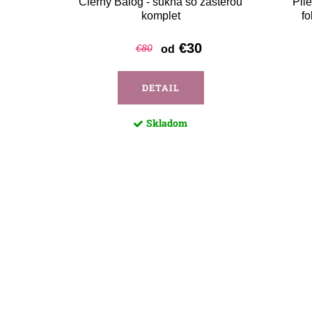
e
Čierny Balog - sukňa so zásterou
Pli
komplet
fo
€30
€80
od
DETAIL
Skladom