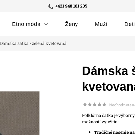
+421 948 181 235
Etno móda
Ženy
Muži
Det
Dámska šatka - zelená kvetovaná
Dámska š
kvetovan
Neohodnoten
Folklórna šatka je výborn
možností využitia:
Tradičné nosenie na