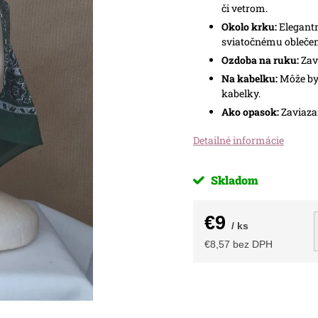
či vetrom.
Okolo krku:
Elegantn
sviatočnému oblečen
Ozdoba na ruku:
Zavi
Na kabelku:
Môže byť
kabelky.
Ako opasok:
Zaviazan
Detailné informácie
Skladom
€9
/ ks
€8,57 bez DPH
Jednotková
cena: