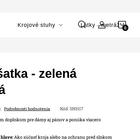
NÁK
i
Krojové stuhy
Látky - metráž
KOŠÍ
atka - zelená
á
Kód:
SNH17
é
Podrobnosti hodnotenia
ým doplnkom pre dámy aj pánov a ponúka viacero
 hlave:
Ako súčasť kroja alebo na ochranu pred slnkom