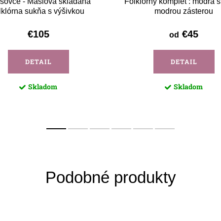
ešovce - Maslová skladaná
Folklórny komplet : modrá 
lklórna sukňa s výšivkou
modrou zásterou
€105
€45
od
DETAIL
DETAIL
Skladom
Skladom