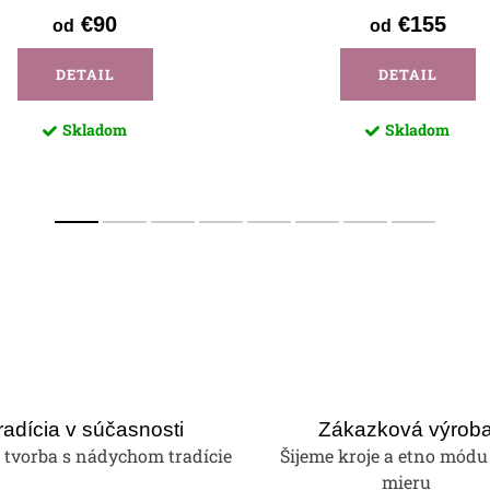
€90
€155
od
od
DETAIL
DETAIL
Skladom
Skladom
radícia v súčasnosti
Zákazková výrob
tvorba s nádychom tradície
Šijeme kroje a etno módu
mieru