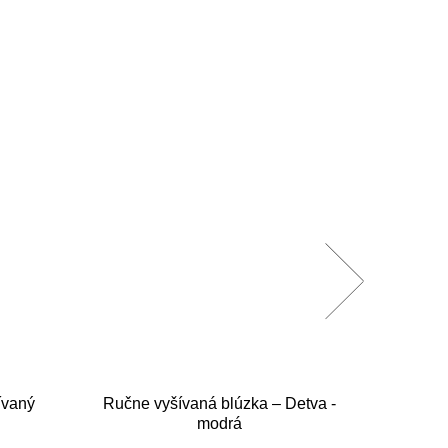
ívaný
Ručne vyšívaná blúzka – Detva -
Pán
modrá