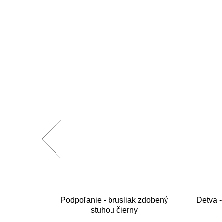
šívane
Podpoľanie - brusliak zdobený
Detva -
stuhou čierny