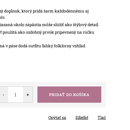
ý doplnok, ktorý pridá šarm každodennému aj
iu.
azaná okolo zápästia môže slúžiť ako štýlový detail.
 použitá ako ozdobný prvok pripevnený na rúčku
á v páse dodá outfitu ľahký folklórny vzhľad.
PRIDAŤ DO KOŠÍKA
Opýtať sa
Zdieľať
Tlač