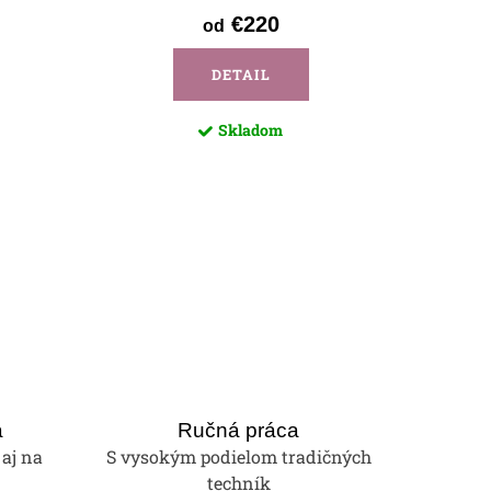
€220
od
DETAIL
Skladom
a
Ručná práca
 aj na
S vysokým podielom tradičných
techník