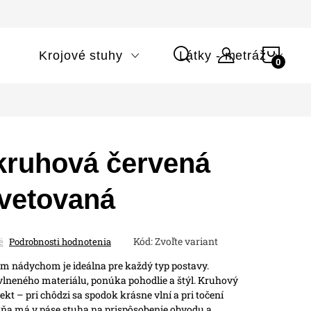
NÁK
i
Krojové stuhy
Látky - metráž
KOŠÍ
ruhová červená
kvetovaná
Kód:
Zvoľte variant
é
Podrobnosti hodnotenia
m nádychom je ideálna pre každý typ postavy.
lneného materiálu, ponúka pohodlie a štýl. Kruhový
kt – pri chôdzi sa spodok krásne vlní a pri točení
ňa má v páse stuha na prispôsobenie obvodu a