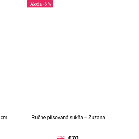
-6 %
5 cm
Ručne plisovaná sukňa – Zuzana
€70
€75