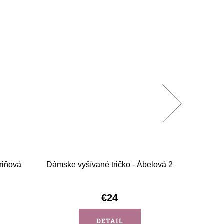
riňová
Dámske vyšívané tričko - Ábelová 2
Dámske v
€24
DETAIL