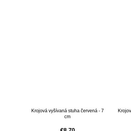
Krojová vyšívaná stuha červená - 7
Krojov
cm
€8,70