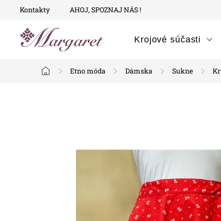
Prejsť
Kontakty
AHOJ, SPOZNAJ NÁS !
na
obsah
Krojové súčasti
Etno móda
Dámska
Sukne
Kr
Domov