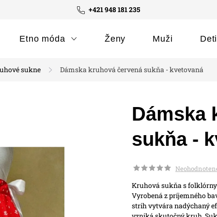
+421 948 181 235
Etno móda
Ženy
Muži
Det
uhové sukne
Dámska kruhová červená sukňa - kvetovaná
Dámska k
sukňa - 
Neohodnoten
Kruhová sukňa s folklórny
Vyrobená z príjemného bav
strih vytvára nadýchaný efe
vzniká skutočný kruh. Suk