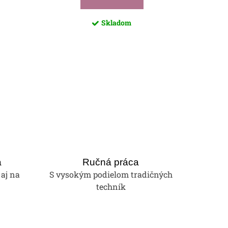
Skladom
a
Ručná práca
 aj na
S vysokým podielom tradičných
techník