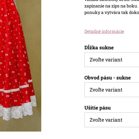
zapínanie na zips na boku
ponuky a vytvára tak dokon
Detailné informácie
Dĺžka sukne
Obvod pásu - sukne
Ušitie pásu