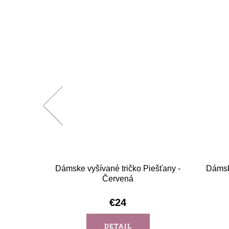
 Hriňová
Dámske vyšívané tričko Piešťany -
Dámske
Červená
€24
DETAIL