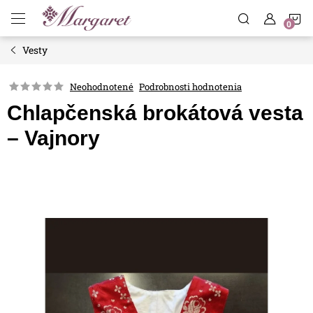
Prejsť
N
na
obsah
Vesty
K
Neohodnotené
Podrobnosti hodnotenia
Chlapčenská brokátová vesta
– Vajnory