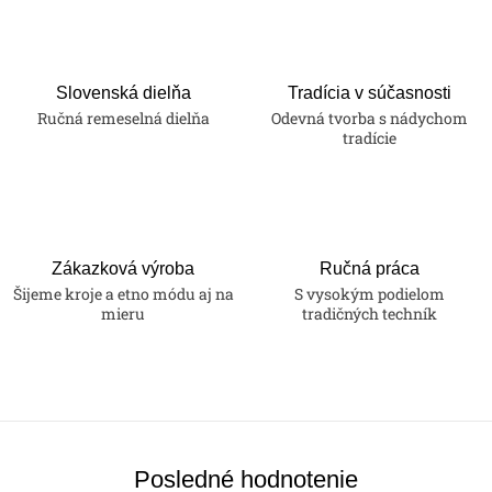
Slovenská dielňa
Tradícia v súčasnosti
Ručná remeselná dielňa
Odevná tvorba s nádychom
tradície
Zákazková výroba
Ručná práca
Šijeme kroje a etno módu aj na
S vysokým podielom
mieru
tradičných techník
Posledné hodnotenie