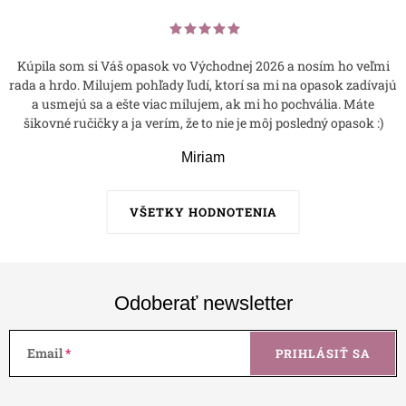
Kúpila som si Váš opasok vo Východnej 2026 a nosím ho veľmi
rada a hrdo. Milujem pohľady ľudí, ktorí sa mi na opasok zadívajú
a usmejú sa a ešte viac milujem, ak mi ho pochvália. Máte
šikovné ručičky a ja verím, že to nie je môj posledný opasok :)
Miriam
VŠETKY HODNOTENIA
Odoberať newsletter
Email
PRIHLÁSIŤ SA