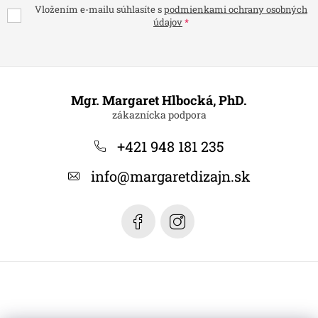
Vložením e-mailu súhlasíte s
podmienkami ochrany osobných
údajov
Z
á
Mgr. Margaret Hlbocká, PhD.
p
ä
+421 948 181 235
t
info
@
margaretdizajn.sk
i
e