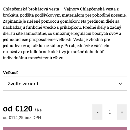
Chlapčenská brokátová vesta – Vajnory
Chlapčenská vesta z
brokátu, podšitá podšívkovým materiálom pre pohodlné nosenie.
Zapínanie je riešené pomocou gombíkov. Na prednom diele sa
nachádzajú funkčné vrecko s príklopkou.
Predné diely a zadný
diel sú šité samostatne, čo umožňuje reguláciu bočných švov a
jednoduchšie prispôsobenie veľkosti.
Vesta je vhodná pre
jednotlivcov aj folklórne súbory. Pri objednávke väčšieho
množstva pre folklórne kolektívy je možné dohodnúť
individuálnu množstevnú zľavu.
Veľkosť
od
€120
/ ks
od
€114,29
bez DPH
Jednotková
cena: