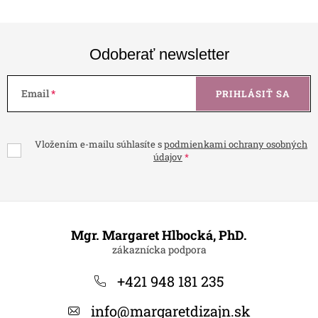
Odoberať newsletter
Email
PRIHLÁSIŤ SA
Vložením e-mailu súhlasíte s
podmienkami ochrany osobných
údajov
Z
á
Mgr. Margaret Hlbocká, PhD.
p
ä
+421 948 181 235
t
info
@
margaretdizajn.sk