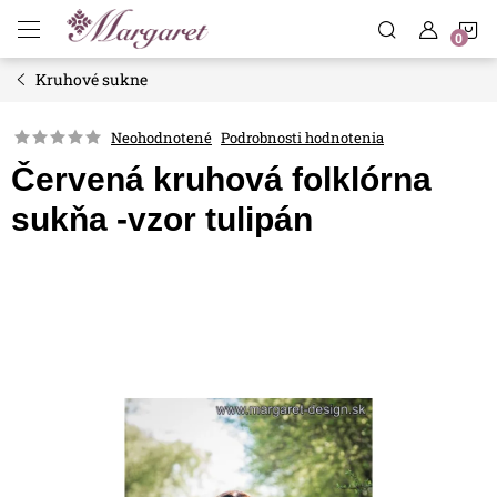
Prejsť
N
na
obsah
Kruhové sukne
K
Neohodnotené
Podrobnosti hodnotenia
Červená kruhová folklórna
sukňa -vzor tulipán