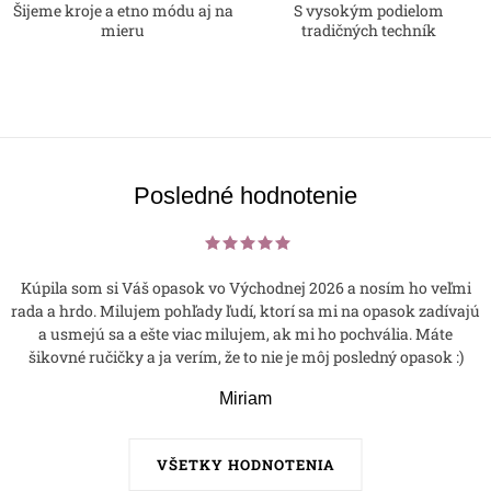
Šijeme kroje a etno módu aj na
S vysokým podielom
mieru
tradičných techník
Posledné hodnotenie
Kúpila som si Váš opasok vo Východnej 2026 a nosím ho veľmi
rada a hrdo. Milujem pohľady ľudí, ktorí sa mi na opasok zadívajú
a usmejú sa a ešte viac milujem, ak mi ho pochvália. Máte
šikovné ručičky a ja verím, že to nie je môj posledný opasok :)
Miriam
VŠETKY HODNOTENIA