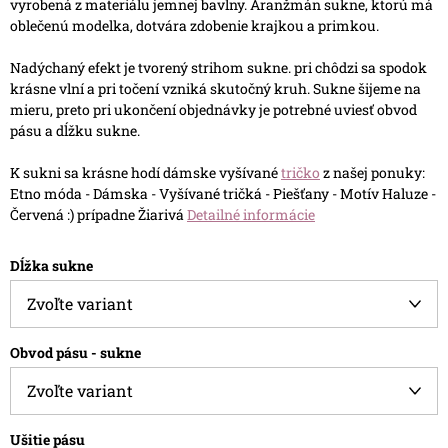
vyrobená z materiálu jemnej bavlny. Aranžmán sukne, ktorú má
oblečenú modelka, dotvára zdobenie krajkou a primkou.
Nadýchaný efekt je tvorený strihom sukne. pri chôdzi sa spodok
krásne vlní a pri točení vzniká skutočný kruh. Sukne šijeme na
mieru, preto pri ukončení objednávky je potrebné uviesť obvod
pásu a dĺžku sukne.
K sukni sa krásne hodí dámske vyšívané
tričko
z našej ponuky:
Etno móda - Dámska - Vyšívané tričká - Piešťany - Motív Haluze -
Červená :) prípadne Žiarivá
Detailné informácie
Dĺžka sukne
Obvod pásu - sukne
Ušitie pásu