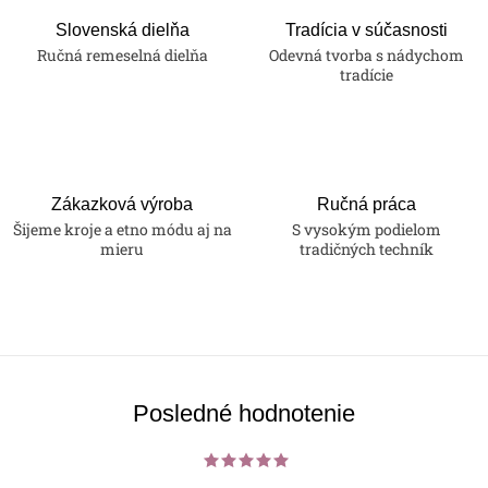
Slovenská dielňa
Tradícia v súčasnosti
Ručná remeselná dielňa
Odevná tvorba s nádychom
tradície
Zákazková výroba
Ručná práca
Šijeme kroje a etno módu aj na
S vysokým podielom
mieru
tradičných techník
Posledné hodnotenie