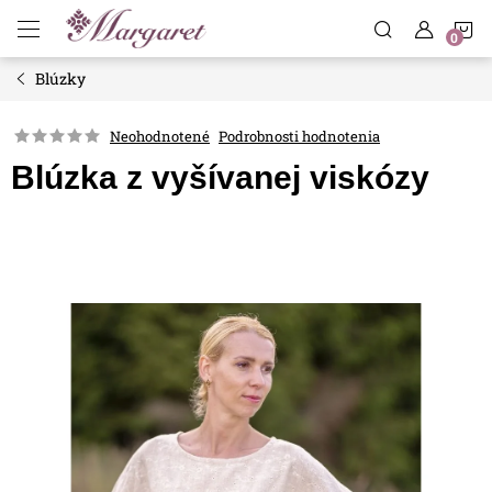
Prejsť
N
na
obsah
Blúzky
K
Neohodnotené
Podrobnosti hodnotenia
Blúzka z vyšívanej viskózy