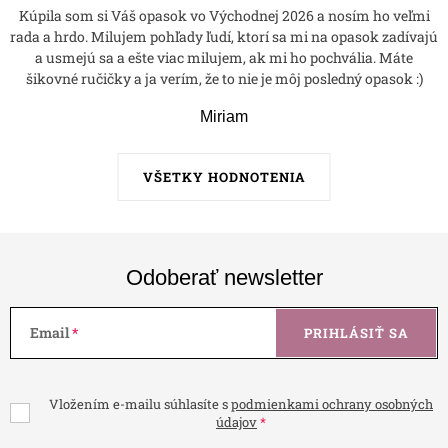
Kúpila som si Váš opasok vo Východnej 2026 a nosím ho veľmi
rada a hrdo. Milujem pohľady ľudí, ktorí sa mi na opasok zadívajú
a usmejú sa a ešte viac milujem, ak mi ho pochvália. Máte
šikovné ručičky a ja verím, že to nie je môj posledný opasok :)
Miriam
VŠETKY HODNOTENIA
Odoberať newsletter
Email
PRIHLÁSIŤ SA
Vložením e-mailu súhlasíte s
podmienkami ochrany osobných
údajov