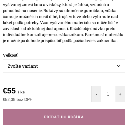
vyšívanej zmesi ľanu a viskózy, ktorá je ľahká, vzdušná a
pohodlná na nosenie.
Rukávy sú ukončené gumičkou, vďaka
čomu je možné ich nosiť dlhé, trojštvrťové alebo vyhrnuté nad
lakeť podľa potreby.
Vzor vyšívaného materiálu sa môže líšiť v
závislosti od aktuálnej dostupnosti. Každú objednávku preto
individuálne konzultujeme so zákazníkom.
Farebnosť materiálu
je možné po dohode prispôsobiť podľa požiadaviek zákazníka.
Veľkosť
€55
/ ks
€52,38 bez DPH
Jednotková
cena:
PRIDAŤ DO KOŠÍKA