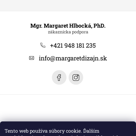
Z
á
Mgr. Margaret Hlbocká, PhD.
p
ä
+421 948 181 235
t
info
@
margaretdizajn.sk
i
e
Tento web používa súbory cookie. Ďalším