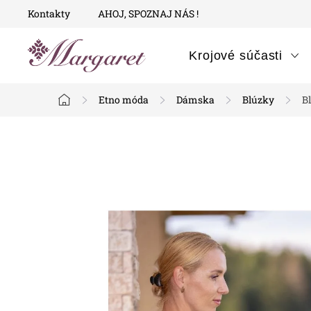
Prejsť
Kontakty
AHOJ, SPOZNAJ NÁS !
na
obsah
Krojové súčasti
Etno móda
Dámska
Blúzky
B
Domov