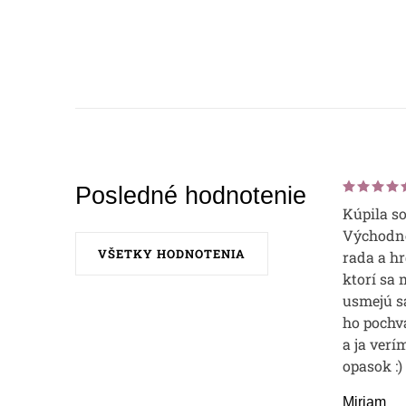
Posledné hodnotenie
Kúpila s
Východne
VŠETKY HODNOTENIA
rada a hr
ktorí sa 
usmejú sa
ho pochvá
a ja verí
opasok :)
Miriam