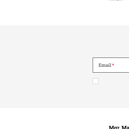
Email
Z
á
Mgr. Ma