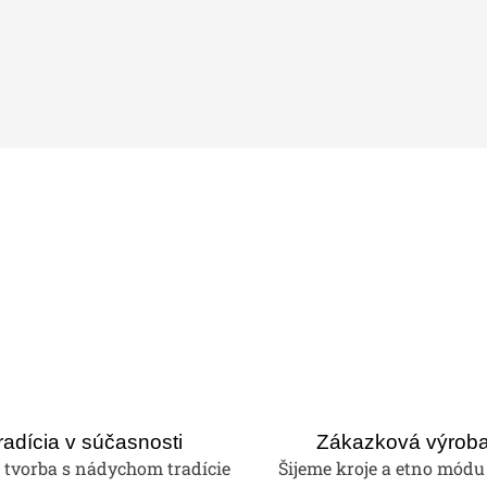
radícia v súčasnosti
Zákazková výrob
tvorba s nádychom tradície
Šijeme kroje a etno módu