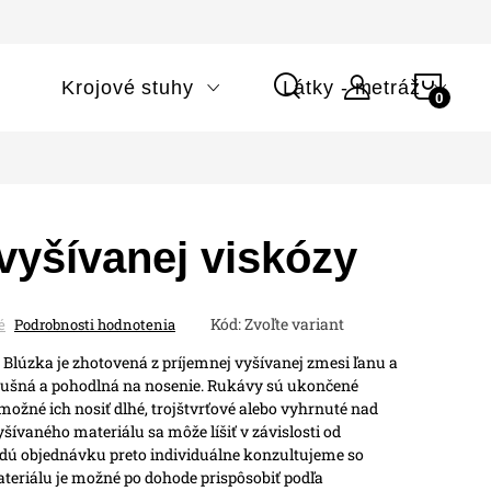
NÁK
i
Krojové stuhy
Látky - metráž
KOŠÍ
vyšívanej viskózy
Kód:
Zvoľte variant
é
Podrobnosti hodnotenia
Blúzka je zhotovená z príjemnej vyšívanej zmesi ľanu a
zdušná a pohodlná na nosenie.
Rukávy sú ukončené
žné ich nosiť dlhé, trojštvrťové alebo vyhrnuté nad
šívaného materiálu sa môže líšiť v závislosti od
ždú objednávku preto individuálne konzultujeme so
teriálu je možné po dohode prispôsobiť podľa