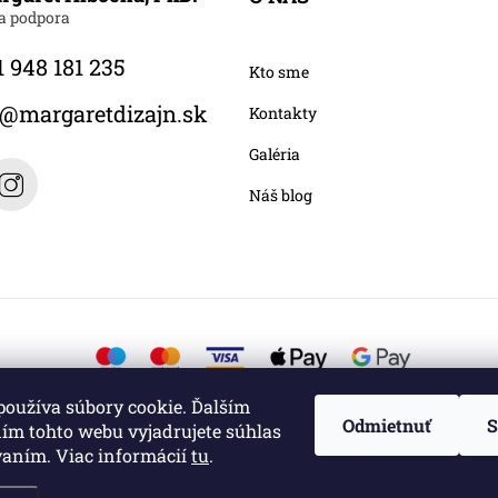
 948 181 235
Kto sme
@
margaretdizajn.sk
Kontakty
Galéria
Náš blog
používa súbory cookie. Ďalším
Odmietnuť
S
ím tohto webu vyjadrujete súhlas
vaním. Viac informácií
tu
.
é.