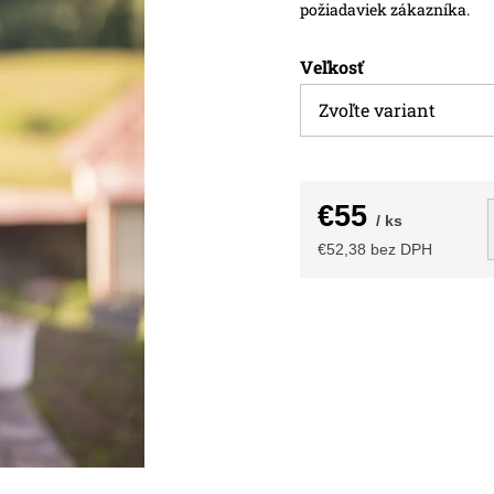
požiadaviek zákazníka.
Veľkosť
€55
/ ks
€52,38 bez DPH
Jednotková
cena: