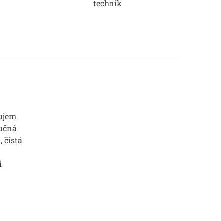
techník
ujem
Ručná
, čistá
i