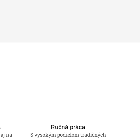
a
Ručná práca
 aj na
S vysokým podielom tradičných