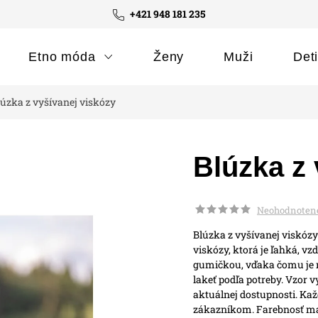
+421 948 181 235
Etno móda
Ženy
Muži
Det
lúzka z vyšívanej viskózy
Blúzka z 
Neohodnoten
Blúzka z vyšívanej viskózy
viskózy, ktorá je ľahká, v
gumičkou, vďaka čomu je mo
lakeť podľa potreby.
Vzor vy
aktuálnej dostupnosti. Ka
zákazníkom.
Farebnosť ma