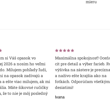
mieru
om si Váš opasok vo
Maximálna spokojnosť! Oceň
j 2026 a nosím ho veľmi
cit pre detail a výber farieb. 
do. Milujem pohľady ľudí,
výšivka na zástere je precízna
mi na opasok zadívajú a
a naživo ešte krajšia ako na
 a ešte viac milujem, ak mi
fotkách. Odporúčam všetkým
lia. Máte šikovné ručičky
desiatimi!
m, že to nie je môj posledný
Ivana