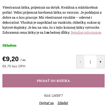
Všestranná látka, príjemná na dotyk.
Kvalitná a stálofarebná
potlač.
Veľmi príjemná bavlnená látka so vzorom.
Je poddajná a
dobre sa s ňou pracuje.
Má všestranné využitie – odevné i
dekoračné.
Vhodná je napríklad na vankúše, obliečky, sukne aj
bytové doplnky.
Je len na vás, čo z tejto krásnej látky vytvoríte.
Zobrazená cena látky je za
1 m
bežnej dĺžky.
Detailné informácie
Skladom
€9,20
/ m
€8,76 bez DPH
Jednotková
cena:
PRIDAŤ DO KOŠÍKA
Kód:
LMBF7
Opýtať sa
Zdieľať