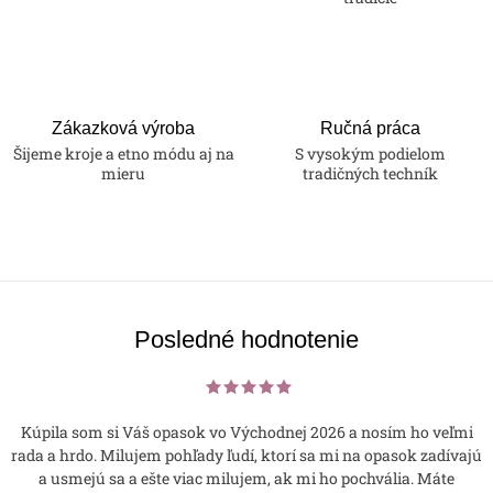
Zákazková výroba
Ručná práca
Šijeme kroje a etno módu aj na
S vysokým podielom
mieru
tradičných techník
Posledné hodnotenie
Kúpila som si Váš opasok vo Východnej 2026 a nosím ho veľmi
rada a hrdo. Milujem pohľady ľudí, ktorí sa mi na opasok zadívajú
a usmejú sa a ešte viac milujem, ak mi ho pochvália. Máte