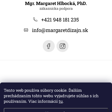
á
Mgr. Margaret Hlbocká, PhD.
p
ä
+421 948 181 235
t
info
@
margaretdizajn.sk
i
e
Tento web používa súbory cookie. Ďalším
prechádzaním tohto webu vyjadrujete súhlas s ich
používaním. Viac informácií
tu
.