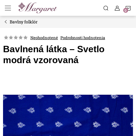
Prejsť
N
na
obsah
Bavlny folklór
K
Neohodnotené
Podrobnosti hodnotenia
Bavlnená látka – Svetlo
modrá vzorovaná